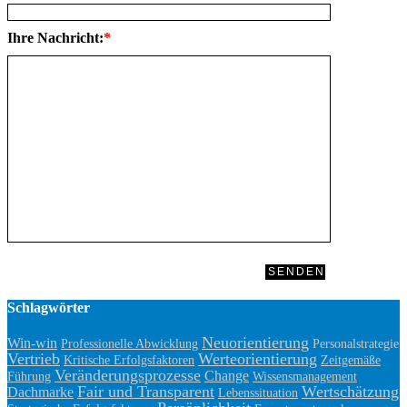
Ihre Nachricht:
*
Schlagwörter
Neuorientierung
Win-win
Professionelle Abwicklung
Personalstrategie
Vertrieb
Werteorientierung
Kritische Erfolgsfaktoren
Zeitgemäße
Veränderungsprozesse
Change
Führung
Wissensmanagement
Fair und Transparent
Wertschätzung
Dachmarke
Lebenssituation